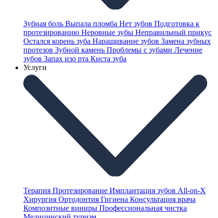
Зубная боль
Выпала пломба
Нет зубов
Подготовка к
протезированию
Неровные зубы
Неправильный прикус
Остался корень зуба
Наращивание зубов
Замена зубных
протезов
Зубной камень
Проблемы с зубами
Лечение
зубов
Запах изо рта
Киста зуба
Услуги
Терапия
Протезирование
Имплантация зубов
All-on-X
Хирургия
Ортодонтия
Гигиена
Консультация врача
Композитные виниры
Профессиональная чистка
Медицинский туризм