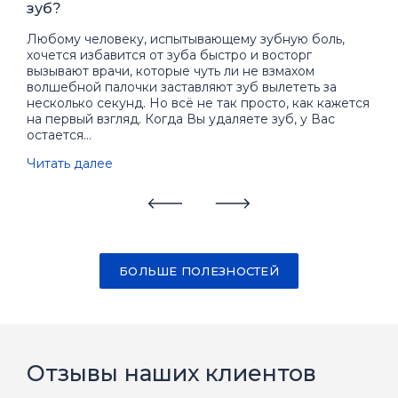
зуб?
зам
чис
Любому человеку, испытывающему зубную боль,
хочется избавится от зуба быстро и восторг
Ест
вызывают врачи, которые чуть ли не взмахом
Над
волшебной палочки заставляют зуб вылететь за
все
несколько секунд. Но всё не так просто, как кажется
Дав
на первый взгляд. Когда Вы удаляете зуб, у Вас
миф 
остается...
Чит
Читать далее
БОЛЬШЕ ПОЛЕЗНОСТЕЙ
Отзывы наших клиентов